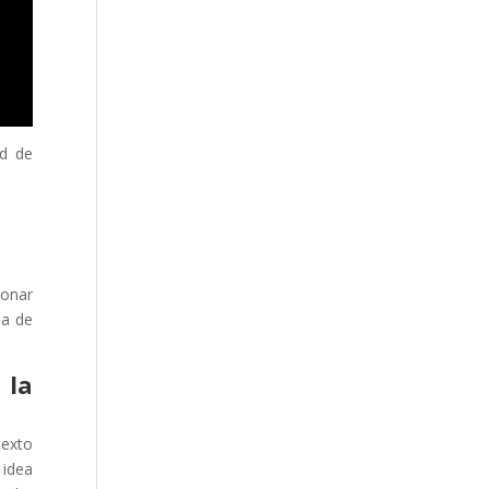
ad de
ionar
na de
 la
texto
 idea