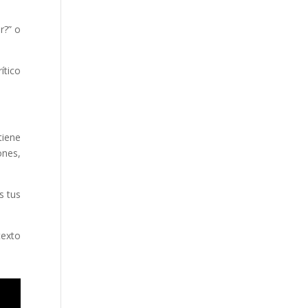
r?” o
ítico
tiene
ones,
s tus
texto