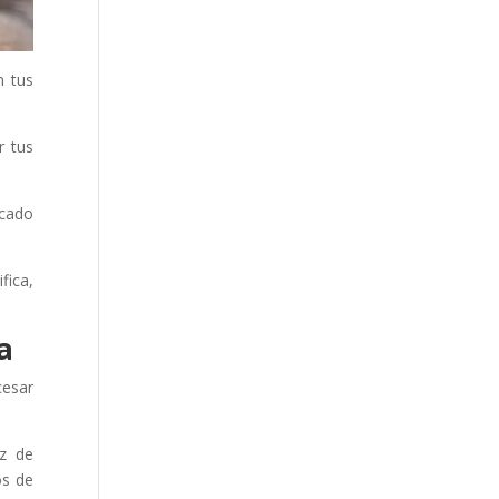
n tus
r tus
icado
fica,
a
cesar
az de
os de