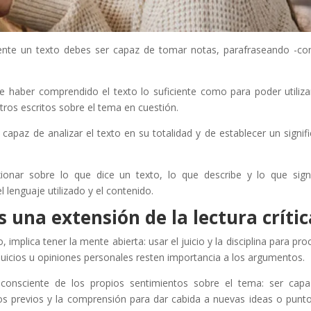
mente un texto debes ser capaz de tomar notas, parafraseando -co
e haber comprendido el texto lo suficiente como para poder utiliza
ros escritos sobre el tema en cuestión.
r capaz de analizar el texto en su totalidad y de establecer un signif
exionar sobre lo que dice un texto, lo que describe y lo que signi
el lenguaje utilizado y el contenido.
s una extensión de la lectura crític
 implica tener la mente abierta: usar el juicio y la disciplina para pro
ejuicios u opiniones personales resten importancia a los argumentos.
y consciente de los propios sentimientos sobre el tema: ser cap
os previos y la comprensión para dar cabida a nuevas ideas o punt