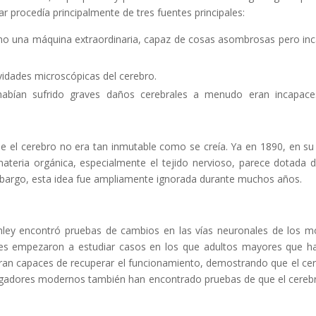
r procedía principalmente de tres fuentes principales:
omo una máquina extraordinaria, capaz de cosas asombrosas pero in
vidades microscópicas del cerebro.
abían sufrido graves daños cerebrales a menudo eran incapac
e el cerebro no era tan inmutable como se creía. Ya en 1890, en su 
a materia orgánica, especialmente el tejido nervioso, parece dotada 
embargo, esta idea fue ampliamente ignorada durante muchos años.
shley encontró pruebas de cambios en las vías neuronales de los 
ores empezaron a estudiar casos en los que adultos mayores que h
eran capaces de recuperar el funcionamiento, demostrando que el ce
stigadores modernos también han encontrado pruebas de que el cereb