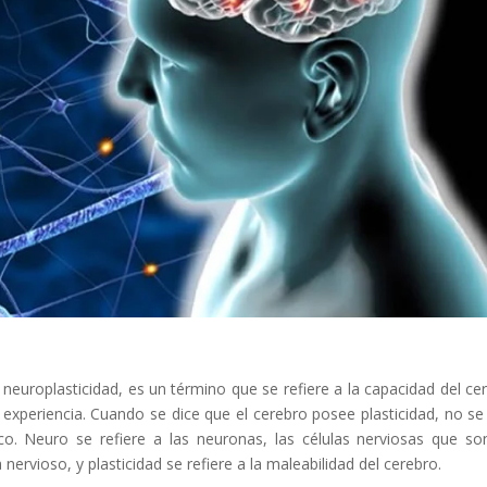
neuroplasticidad, es un término que se refiere a la capacidad del ce
experiencia. Cuando se dice que el cerebro posee plasticidad, no se
ico. Neuro se refiere a las neuronas, las células nerviosas que so
nervioso, y plasticidad se refiere a la maleabilidad del cerebro.