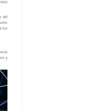
entes
a del
junto
e los
verse
bro y