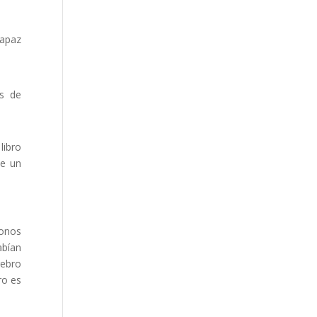
capaz
es de
libro
de un
monos
abían
rebro
ro es