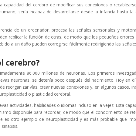
 la capacidad del cerebro de modificar sus conexiones o recablearse
 humano, sería incapaz de desarrollarse desde la infancia hasta la
erencia de un ordenador, procesa las señales sensoriales y motor
den replicar la función de otras, de modo que los pequeños errores 
debido a un daño pueden corregirse fácilmente redirigiendo las señale
el cerebro?
madamente 86.000 millones de neuronas. Los primeros investiga
nuevas neuronas, se detenía poco después del nacimiento. Hoy en dí
de reorganizar vías, crear nuevas conexiones y, en algunos casos, in
oplasticidad o plasticidad cerebral.
as actividades, habilidades o idiomas incluso en la vejez. Esta capa
anismo disponible para recordar, de modo que el conocimiento se re
ste es otro ejemplo de neuroplasticidad y es más probable que imp
 sinapsis.