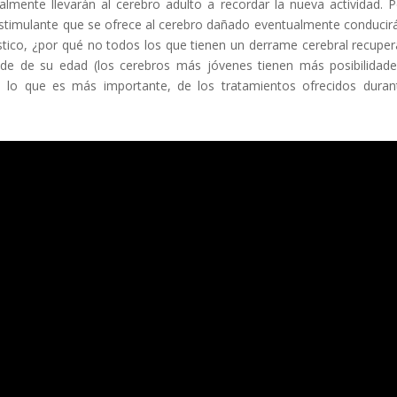
ualmente llevarán al cerebro adulto a recordar la nueva actividad. P
timulante que se ofrece al cerebro dañado eventualmente conducirá
ástico, ¿por qué no todos los que tienen un derrame cerebral recuper
de de su edad (los cerebros más jóvenes tienen más posibilidad
, lo que es más importante, de los tratamientos ofrecidos duran