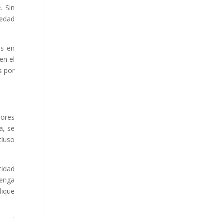
. Sin
 edad
as en
en el
s por
dores
a, se
cluso
cidad
tenga
lique