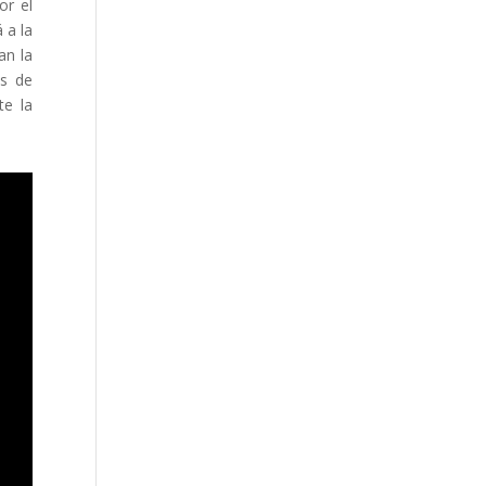
or el
 a la
an la
es de
te la