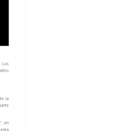
. Los
rebro
te la
parte
”, en
 esta