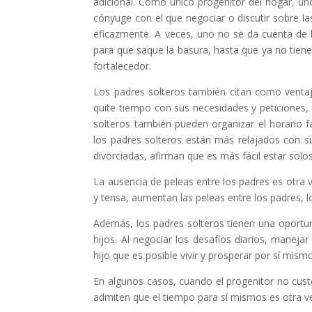
adicional. Como único progenitor del hogar, u
cónyuge con el que negociar o discutir sobre la
eficazmente. A veces, uno no se da cuenta de
para que saque la basura, hasta que ya no tiene
fortalecedor.
Los padres solteros también citan como ventaj
quite tiempo con sus necesidades y peticiones, 
solteros también pueden organizar el horario fa
los padres solteros están más relajados con s
divorciadas, afirman que es más fácil estar solo
La ausencia de peleas entre los padres es otra 
y tensa, aumentan las peleas entre los padres, l
Además, los padres solteros tienen una oportu
hijos. Al negociar los desafíos diarios, maneja
hijo que es posible vivir y prosperar por sí mism
En algunos casos, cuando el progenitor no cust
admiten que el tiempo para sí mismos es otra ve