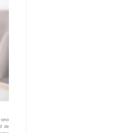
 sino
ad de