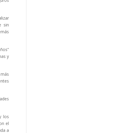
guros
lizar
e sin
demás
iños”
has y
r más
entes
dades
y los
on el
uda a