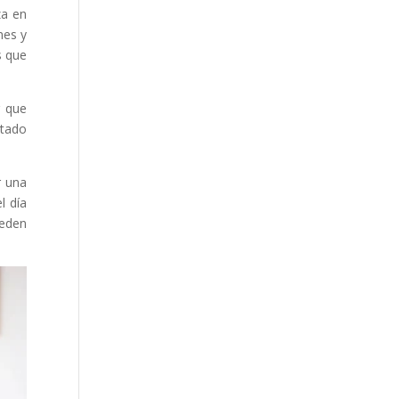
za en
nes y
s que
r que
ltado
r una
l día
ueden