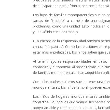
precipitarse o permanecer en una relación insa
de su capacidad para afrontar con competencia l
Los hijos de familias monoparentales suelen comp
tareas de “trabajo” a cambio de una asignac
problemas, como una unidad. Esto inculca en los
y una sólida ética de trabajo.
El aumento de la responsabilidad también permite
contra “los padres”. Como las relaciones entre
estar más entrelazadas, los niños saben que sus
Al tener mayores responsabilidades en casa, 
confianza y autonomía. Al haber tenido que cu
de familias monoparentales han adquirido confi
Como los padres solteros suelen tener una “red”
monoparentales, los niños también pueden expe
Los niños de hogares monoparentales también
conflictos. Lo ideal es que vean a sus padres n
apoyo amable y cariñoso de los padres, la resol