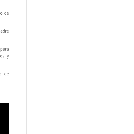
lo de
madre
 para
es, y
to de