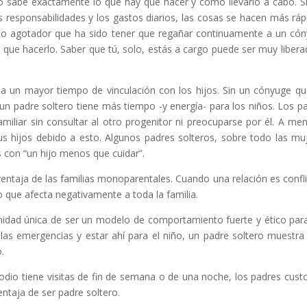
no sabe exactamente lo que hay que hacer y cómo llevarlo a cabo. S
s responsabilidades y los gastos diarios, las cosas se hacen más ráp
 lo agotador que ha sido tener que regañar continuamente a un có
 que hacerlo. Saber que tú, solo, estás a cargo puede ser muy libera
a un mayor tiempo de vinculación con los hijos. Sin un cónyuge qu
un padre soltero tiene más tiempo -y energía- para los niños. Los p
miliar sin consultar al otro progenitor ni preocuparse por él. A me
us hijos debido a esto. Algunos padres solteros, sobre todo las mu
s con “un hijo menos que cuidar”.
ventaja de las familias monoparentales. Cuando una relación es confli
o que afecta negativamente a toda la familia.
nidad única de ser un modelo de comportamiento fuerte y ético par
r las emergencias y estar ahí para el niño, un padre soltero muestra
o.
odio tiene visitas de fin de semana o de una noche, los padres cust
ntaja de ser padre soltero.