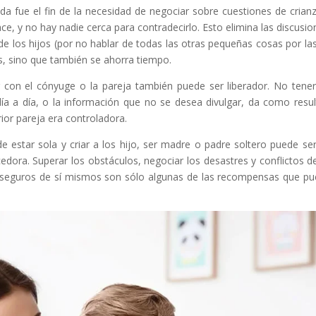
da fue el fin de la necesidad de negociar sobre cuestiones de crian
ce, y no hay nadie cerca para contradecirlo. Esto elimina las discusio
de los hijos (por no hablar de todas las otras pequeñas cosas por la
és, sino que también se ahorra tiempo.
 con el cónyuge o la pareja también puede ser liberador. No tene
 día a día, o la información que no se desea divulgar, da como resu
ior pareja era controladora.
e estar sola y criar a los hijo, ser madre o padre soltero puede se
cedora. Superar los obstáculos, negociar los desastres y conflictos de
 y seguros de sí mismos son sólo algunas de las recompensas que p