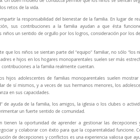
na. Un buen modelo de conducta permite que los niños se sientan se
os retos de la vida.
artir la responsabilidad del bienestar de la familia. En lugar de rea
ión, sus contribuciones a la familia ayudan a que ésta funcion
 niños un sentido de orgullo por los logros, consideración por los 
 que los niños se sientan parte del “equipo” familiar, no sólo “los n
 padres e hijos en los hogares monoparentales suelen ser más estrec
 contribuciones a la familia realmente cuentan.
los hijos adolescentes de familias monoparentales suelen mostra
idar de sí mismos, y a veces de sus hermanos menores, los adolesc
anza en sus capacidades.
 de ayuda de la familia, los amigos, la iglesia o los clubes o activi
rimentar un fuerte sentido de comunidad.
 tienen la oportunidad de aprender a gestionar las decepciones 
egociar y colaborar con éxito para que la coparentalidad funcione. C
ución de decepciones y conflictos es una experiencia valiosa que ay