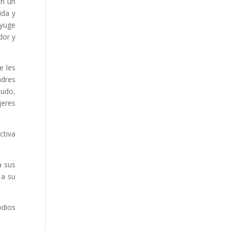
in un
ida y
nyuge
dor y
e les
adres
nudo,
jeres
ctiva
a sus
 a su
odios