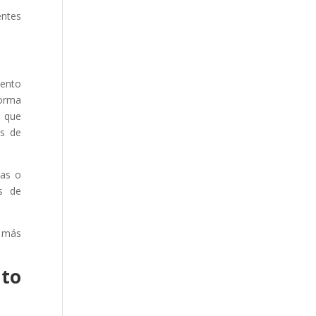
entes
iento
forma
s que
es de
mas o
as de
l más
nto