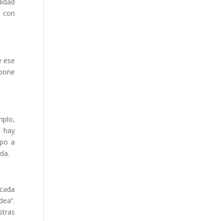
lidad
r con
e ese
 pone
mplo,
, hay
mpo a
nda.
icada
dea”.
stras