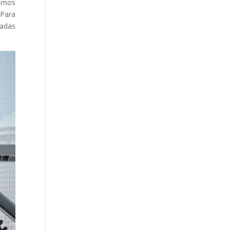
hemos
 Para
yadas