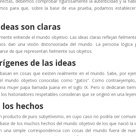
irectas, debemos comprobar rigurosamente la autenticidad y la fiabi
rramos para que, sobre la base de esa prueba, podamos establece
ideas son claras
mente entiende el mundo objetivo. Las ideas claras reflejan fielment
nos dan una visión distorsionada del mundo. La persona lógica
rse de que representan fielmente sus objetos.
rígenes de las ideas
 basan en cosas que existen realmente en el mundo. Sabe, por eje
del mundo objetivo conocidas como “gatos”. Como contraejemplo
una mujer papa llamada Juana en el siglo IX. Pero si dedicaran tie
ue los historiadores respetables consideran que se originó en una leye
 los hechos
 un producto de puro subjetivismo, en cuyo caso no podría ser comun
base de los muchos hechos del mundo objetivo de los que nació la i
nen una simple correspondencia con cosas del mundo fuera de nue