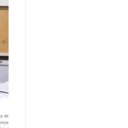
ra de
demos