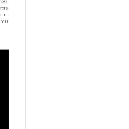
ntes,
rera.
retos
, más