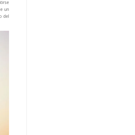
tirse
te un
o del