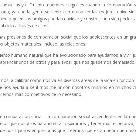
 camarillas y el “miedo a perderse algo” es cuando la comparación s
odo, ya que la gente se centra en entrar en las mejores universid
uien a quien sus amigos puedan envidiar y construir una vida perfect
al ciclo a través de ellos.
as presiones de comparación social que los adolescentes en un gr
os objetos materiales, incluso las relaciones.
nto humano natural que ha evolucionado para ayudarnos a vivir j
aprender unos de otros y para evitar que nos quedemos demasiado 
os, a calibrar cómo nos va en diversas áreas de la vida en función 
que nos ayuda a sentirnos mejor con nosotros mismos en muchos c
cernos más competitivos de lo necesario.
 de comparación social: La comparación social ascendente, en la qu
or que nosotros para intentar inspirarnos y tener más esperanza, 
que nos fijamos en personas que creemos que están peor que noso