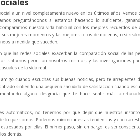
sociales
 social a un nivel completamente nuevo en los últimos años. Vemos 
rnos preguntándonos si estamos haciendo lo suficiente, ganan
te. Comparamos nuestra vida habitual con los mejores recuerdos de 
o sus mejores momentos y las mejores fotos de docenas, o si real
áneos a medida que suceden.
 que las redes sociales exacerban la comparación social de las p
s sintamos peor con nosotros mismos, y las investigaciones pa
asuales de la vida real.
 amigo cuando escuchas sus buenas noticias, pero te arrepientes 
ncontrado sintiendo una pequeña sacudida de satisfacción cuando esc
imentando alguna desgracia que te hace sentir más afortunad
es automáticos, no tenemos por qué dejar que nuestros instint
de lo que somos. Podemos minimizar estas tendencias y contrarrest
stresados por ellas. El primer paso, sin embargo, es ser conscient
 los demás.