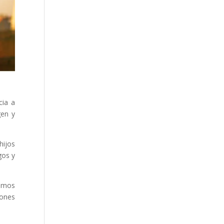
cia a
gen y
hijos
gos y
emos
ones