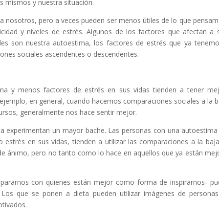
s mismos y nuestra situación.
 nosotros, pero a veces pueden ser menos útiles de lo que pensam
cidad y niveles de estrés. Algunos de los factores que afectan a s
ales son nuestra autoestima, los factores de estrés que ya tenem
iones sociales ascendentes o descendentes.
ma y menos factores de estrés en sus vidas tienden a tener me
 ejemplo, en general, cuando hacemos comparaciones sociales a la b
rsos, generalmente nos hace sentir mejor.
ima experimentan un mayor bache. Las personas con una autoestim
strés en sus vidas, tienden a utilizar las comparaciones a la baj
 de ánimo, pero no tanto como lo hace en aquellos que ya están mej
pararnos con quienes están mejor como forma de inspirarnos- p
s. Los que se ponen a dieta pueden utilizar imágenes de persona
otivados.