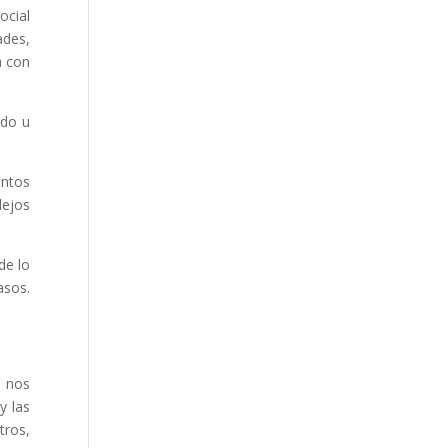
ocial
ades,
a con
ado u
untos
lejos
de lo
asos.
e nos
y las
tros,