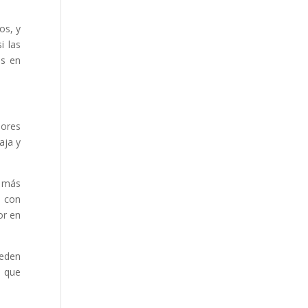
os, y
i las
os en
jores
aja y
a más
a con
or en
ueden
s que