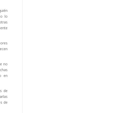
quién
do lo
otras
mente
eores
recen
de no
uchas
o en
os de
arlas
es de