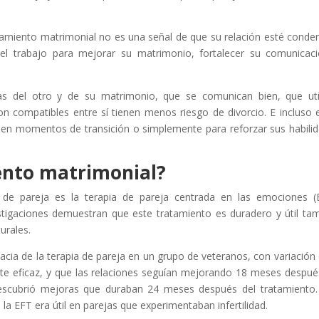
ramiento matrimonial no es una señal de que su relación esté conde
r el trabajo para mejorar su matrimonio, fortalecer su comunicac
tas del otro y de su matrimonio, que se comunican bien, que uti
on compatibles entre sí tienen menos riesgo de divorcio. E incluso 
 en momentos de transición o simplemente para reforzar sus habili
ento matrimonial?
de pareja es la terapia de pareja centrada en las emociones (
estigaciones demuestran que este tratamiento es duradero y útil ta
urales.
cacia de la terapia de pareja en un grupo de veteranos, con variación 
nte eficaz, y que las relaciones seguían mejorando 18 meses despué
descubrió mejoras que duraban 24 meses después del tratamiento
la EFT era útil en parejas que experimentaban infertilidad.