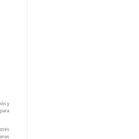
ión y
 para
strés
canas