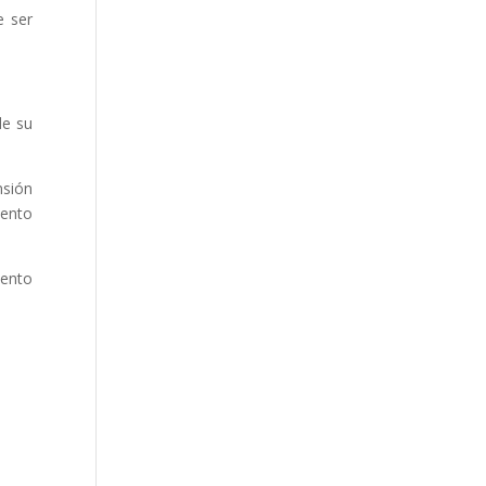
e ser
de su
nsión
iento
iento