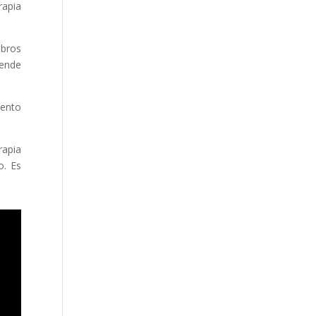
rapia
mbros
pende
iento
rapia
o. Es