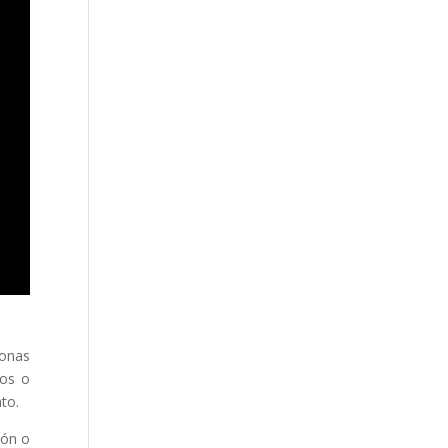
sonas
dos o
to.
ión o