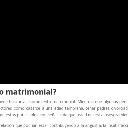
o matrimonial?
uede buscar asesoramiento matrimonial. Mientras que algunas per
factores como casarse a una edad temprana, tener padres divorcia
 de estos por sí solos son señales de que usted necesita asesoramien
elación que podrían estar contribuyendo a la angustia, la insatisfacc