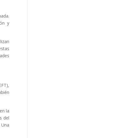
nada.
ión y
lizan
estas
dades
EFT),
mbién
en la
s del
. Una