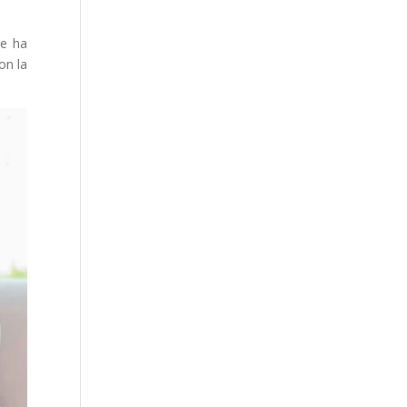
se ha
on la