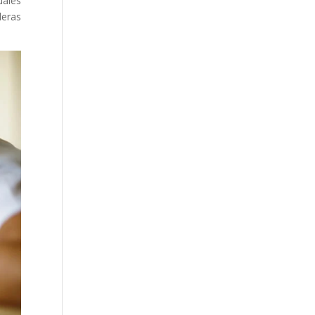
uales
eras