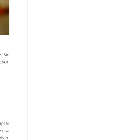
. Sin
esor.
aptar
e esa
lver.