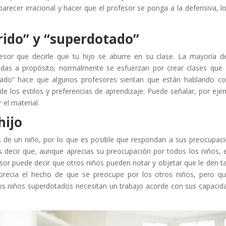
recer irracional y hacer que el profesor se ponga a la defensiva, l
rrido” y “superdotado”
or que decirle que tu hijo se aburre en su clase. La mayoría d
idas a propósito; normalmente se esfuerzan por crear clases que
dotado” hace que algunos profesores sientan que están hablando c
de los estilos y preferencias de aprendizaje. Puede señalar, por eje
 el material.
hijo
 de un niño, por lo que es posible que respondan a sus preocupac
s decir que, aunque aprecias su preocupación por todos los niños, 
fesor puede decir que otros niños pueden notar y objetar que le den t
 aprecia el hecho de que se preocupe por los otros niños, pero q
Los niños superdotados necesitan un trabajo acorde con sus capacid