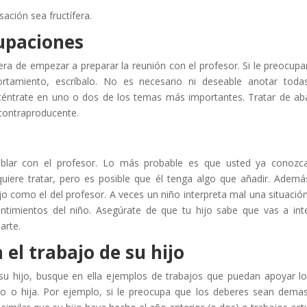
ación sea fructífera.
upaciones
a de empezar a preparar la reunión con el profesor. Si le preocupa
ortamiento, escríbalo. No es necesario ni deseable anotar toda
céntrate en uno o dos de los temas más importantes. Tratar de ab
contraproducente.
ablar con el profesor. Lo más probable es que usted ya conozc
uiere tratar, pero es posible que él tenga algo que añadir. Ademá
jo como el del profesor. A veces un niño interpreta mal una situación
ntimientos del niño. Asegúrate de que tu hijo sabe que vas a int
arte.
el trabajo de su hijo
su hijo, busque en ella ejemplos de trabajos que puedan apoyar l
jo o hija. Por ejemplo, si le preocupa que los deberes sean dema