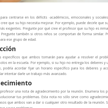
ara centrarse en los déficits -académicos, emocionales y sociales
ree que su hijo necesita mejorar. Por ejemplo, puede decirle que su
ás exigentes. Pregunte por qué cree el profesor que su hijo es inm
Pregunte también si otros niños se comportan de forma similar. 
para ese grupo de edad.
acción
os específicos que ambos tomarán para ayudar a resolver el prob
os en la escuela. Por ejemplo, si su hijo no entrega los deberes y 
, podría acordar fijar un horario específico para los deberes y ac
dar intentar darle un trabajo más avanzado.
decimiento
l profesor una nota de agradecimiento por la reunión. Enumera los 
 solucionar tus problemas. Esta nota no sólo sirve como agradecimi
sos que ambos van a dar o cualquier otro resultado de la reunión. S
 que cause problemas.