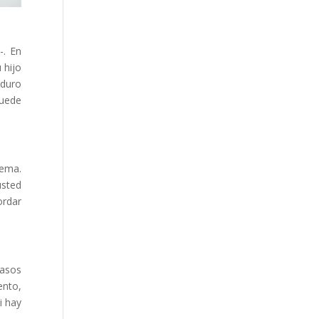
-. En
 hijo
aduro
Puede
lema.
usted
ordar
pasos
ento,
i hay