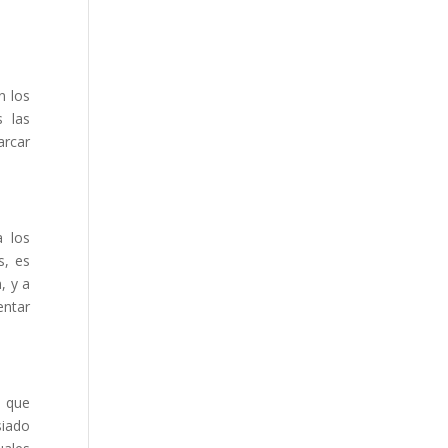
n los
s las
arcar
a los
s, es
, y a
entar
o que
siado