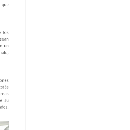
o que
e los
 sean
on un
mplo,
iones
estás
areas
ue su
ades,