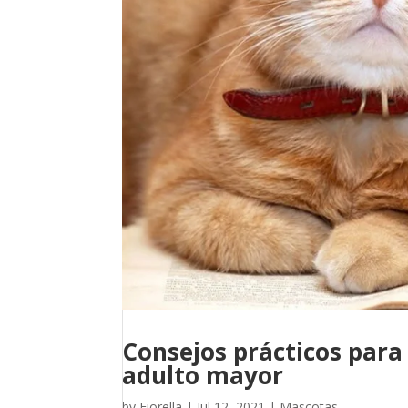
Consejos prácticos para
adulto mayor
by
Fiorella
|
Jul 12, 2021
|
Mascotas